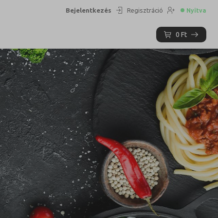
Bejelentkezés
Regisztráció
Nyitva
0
Ft