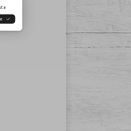
st a
se