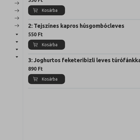
550
Ft
Kosárba
2: Tejszínes kapros húsgombócleves
550
Ft
Kosárba
3: Joghurtos feketeribizli leves túrófánkk
890
Ft
Kosárba