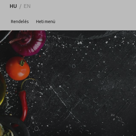
HU
/
EN
Rendelés
Heti menü