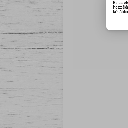
Ez az ol
hozzájár
későbbie