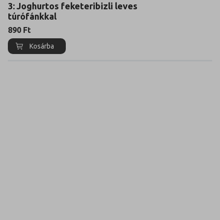
3: Joghurtos feketeribizli leves
túrófánkkal
890
Ft
Kosárba