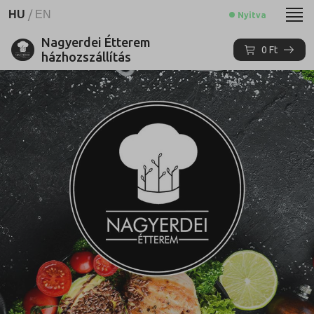
HU
/
EN
Nyitva
Nagyerdei Étterem
0
Ft
házhozszállítás